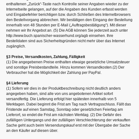
enthaltenen „Zurück“-Taste nach Kontrolle seiner Angaben wieder zu der
Internetseite gelangen, auf der die Angaben des Kunden erfasst werden
und Eingabefehler berichtigen bzw. durch Schließen des Internetbrowsers
den Bestellvorgang abbrechen. Wir bestätigen den Eingang der Bestellung
innerhalb von 48 Stunden per E-Mail („Auftragsbestätigung“). Mit dieser
nehmen wir Ihr Angebot an. (5) Die AGB können Sie jederzeit auch unter
http://www.buch.spanischer-wasserhund.org/agb einsehen. Ihre
Bestelldaten sind aus Sicherheitsgründen nicht mehr über das Internet
zugänglich.
§3 Preise, Versandkosten, Zahlung, Fälligkeit
(1) Die angegebenen Preise enthalten etwaige gesetzliche Umsatzsteuer
und sonstige Preisbestandteile. Hinzu kommen Versandkosten.(2) Der
Verbraucher hat die Möglichkeit der Zahlung per PayPal.
§4 Lieferung
(1) Sofern wir dies in der Produktbeschreibung nicht deutlich anders
angegeben haben, sind alle von uns angebotenen Artikel sofort
versandfertig. Die Lieferung erfolgt hier spätesten innerhalb von 5
Werktagen. Dabei beginnt die Frist am Tag nach Vertragsschluss. Fällt das
Fristende auf einen Samstag, Sonntag oder gesetzlichen Feiertag am
Lieferort, so endet die Frist am nächsten Werktag. (2) Die Gefahr des
zufälligen Untergangs und der zufälligen Verschlechterung der verkauften
Sache geht auch beim Versendungskauf erst mit der Übergabe der Sache
an den Käufer auf diesen über.