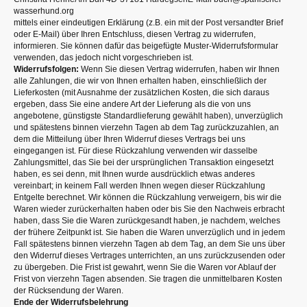
wasserhund.org
mittels einer eindeutigen Erklärung (z.B. ein mit der Post versandter Brief
oder E-Mail) über Ihren Entschluss, diesen Vertrag zu widerrufen,
informieren. Sie können dafür das beigefügte Muster-Widerrufsformular
verwenden, das jedoch nicht vorgeschrieben ist.
Widerrufsfolgen:
Wenn Sie diesen Vertrag widerrufen, haben wir Ihnen
alle Zahlungen, die wir von Ihnen erhalten haben, einschließlich der
Lieferkosten (mit Ausnahme der zusätzlichen Kosten, die sich daraus
ergeben, dass Sie eine andere Art der Lieferung als die von uns
angebotene, günstigste Standardlieferung gewählt haben), unverzüglich
und spätestens binnen vierzehn Tagen ab dem Tag zurückzuzahlen, an
dem die Mitteilung über Ihren Widerruf dieses Vertrags bei uns
eingegangen ist. Für diese Rückzahlung verwenden wir dasselbe
Zahlungsmittel, das Sie bei der ursprünglichen Transaktion eingesetzt
haben, es sei denn, mit Ihnen wurde ausdrücklich etwas anderes
vereinbart; in keinem Fall werden Ihnen wegen dieser Rückzahlung
Entgelte berechnet. Wir können die Rückzahlung verweigern, bis wir die
Waren wieder zurückerhalten haben oder bis Sie den Nachweis erbracht
haben, dass Sie die Waren zurückgesandt haben, je nachdem, welches
der frühere Zeitpunkt ist. Sie haben die Waren unverzüglich und in jedem
Fall spätestens binnen vierzehn Tagen ab dem Tag, an dem Sie uns über
den Widerruf dieses Vertrages unterrichten, an uns zurückzusenden oder
zu übergeben. Die Frist ist gewahrt, wenn Sie die Waren vor Ablauf der
Frist von vierzehn Tagen absenden. Sie tragen die unmittelbaren Kosten
der Rücksendung der Waren.
Ende der Widerrufsbelehrung