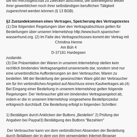
die ein Rechtsgeschäft zu Zwecken abschließt, die überwiegend weder
ihrer gewerblichen noch ihrer selbständigen beruflichen Tätigkeit
zugerechnet werden können (§ 13 BGB).
§2 Zustandekommen eines Vertrages, Speicherung des Vertragstextes
(1) Die folgenden Regelungen über den Vertragsabschluss gelten für
Bestellungen über unseren Internetshop http://www.buch.spanischer-
wasserhund.org. (2) Im Falle des Vertragsschlusses kommt der Vertrag mit
Christina Henne
Am Büh 4
D-37181 Hardegsen
zustande.
(3) Die Präsentation der Waren in unserem Internetshop stellen kein
rechtlich bindendes Vertragsangebot unsererseits dar, sondern sind nur
eine unverbindliche Aufforderungen an den Verbraucher, Waren zu
bestellen. Mit der Bestellung der gewünschten Ware gibt der Verbraucher
ein für ihn verbindliches Angebot auf Abschluss eines Kaufvertrages ab.(4)
Bei Eingang einer Bestellung in unserem Internetshop gelten folgende
Regelungen: Der Verbraucher gibt ein bindendes Vertragsangebot ab,
indem er die in unserem Internetshop vorgesehene Bestellprozedur
erfolgreich durchläuft. Die Bestellung erfolgt in folgenden Schritten:
1) Bestätigen durch Anklicken der Buttons „Bestellen“ 2) Prüfung der
Angaben bei Paypal3) Bestätigung des Buttons "Bezahlen"
Der Verbraucher kann vor dem verbindlichen Absenden der Bestellung
durch Betätigen der in dem von ihm verwendeten Internet-Browser