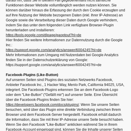
darauf hin, dass Sie in diesem Fall gegebenenfalls nicht sämtliche
Funktionen dieser Website vollumfänglich werden nutzen können. Sie
können darüber hinaus die Erfassung der durch den Cookie erzeugten und
auf Ihre Nutzung der Website bezogenen Daten (inkl. Ihrer IP-Adresse) an
Google sowie die Verarbeitung dieser Daten durch Google verhindern,
indem Sie das unter dem folgenden Link verfügbare Browser-Plugin
herunterladen und installieren:
https://tools.google.com/dlpage/gaoptout?hl=de
Hier finden Sie weitere Informationen zur Datennutzung durch die Google
Inc.:
https://support.google.com/analytics/answer/6004245?hl=de
Mehr Informationen zum Umgang mit Nutzerdaten bei Google Analytics
finden Sie in der Datenschutzerklärung von Google:
https://support.google.com/analytics/answer/6004245?hl=de
Facebook-Plugins (Like-Button)
Auf unseren Seiten sind Plugins des sozialen Netzwerks Facebook,
Anbieter Facebook Inc., 1 Hacker Way, Menlo Park, California 94025, USA,
integriert. Die Facebook-Plugins erkennen Sie an dem Facebook-Logo
oder dem "Like-Button" ("Gefällt mir") auf unserer Seite. Eine Übersicht
über die Facebook-Plugins finden Sie hier:
https://developers.facebook.com/docs/plugins/
. Wenn Sie unsere Seiten
besuchen, wird über das Plugin eine direkte Verbindung zwischen Ihrem
Browser und dem Facebook-Server hergestellt. Facebook erhält dadurch
die Information, dass Sie mit Ihrer IP-Adresse unsere Seite besucht haben.
Wenn Sie den Facebook "Like-Button" anklicken während Sie in Ihrem
Facebook-Account eingeloggt sind, können Sie die Inhalte unserer Seiten